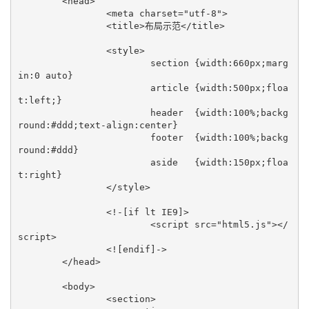
	<head>

		<meta charset="utf-8">

		<title>布局示范</title>

		<style>

			section {width:660px;marg
in:0 auto} 

			article {width:500px;floa
t:left;} 

			header  {width:100%;backg
round:#ddd;text-align:center} 

			footer  {width:100%;backg
round:#ddd} 

			aside   {width:150px;floa
t:right}

		</style>

		<!-[if lt IE9]>

			<script src="html5.js"></
script>

		<![endif]->

	</head>

	<body>

		<section> 
