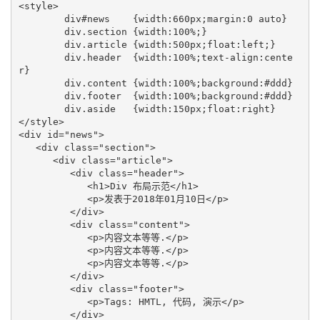
<style>

	div#news    {width:660px;margin:0 auto} 

	div.section {width:100%;} 

	div.article {width:500px;float:left;} 

	div.header  {width:100%;text-align:cente
r} 

	div.content {width:100%;background:#ddd} 

	div.footer  {width:100%;background:#ddd} 

	div.aside   {width:150px;float:right}

</style>

<div id="news"> 

   <div class="section"> 

      <div class="article"> 

         <div class="header"> 

            <h1>Div 布局示范</h1> 

            <p>发表于2018年01月10日</p> 

         </div> 

         <div class="content"> 

            <p>内容文本等等.</p> 

            <p>内容文本等等.</p>

            <p>内容文本等等.</p>

         </div> 

         <div class="footer"> 

            <p>Tags: HMTL, 代码, 演示</p> 

         </div> 
