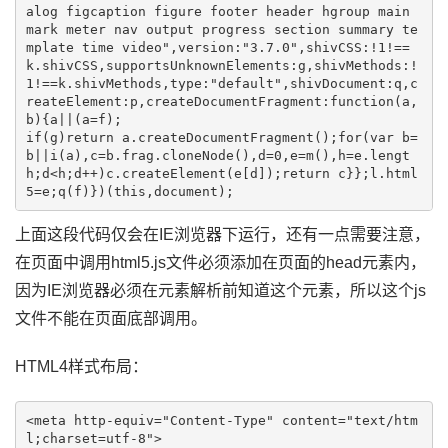
alog figcaption figure footer header hgroup main 
mark meter nav output progress section summary te
mplate time video",version:"3.7.0",shivCSS:!1!==
k.shivCSS,supportsUnknownElements:g,shivMethods:!
1!==k.shivMethods,type:"default",shivDocument:q,c
reateElement:p,createDocumentFragment:function(a,
b){a||(a=f);

if(g)return a.createDocumentFragment();for(var b=
b||i(a),c=b.frag.cloneNode(),d=0,e=m(),h=e.lengt
h;d<h;d++)c.createElement(e[d]);return c}};l.html
上面这段代码仅会在IE浏览器下运行，还有一点需要注意，
在页面中调用html5.js文件必须添加在页面的head元素内，
因为IE浏览器必须在元素解析前知道这个元素，所以这个js
文件不能在页面底部调用。
HTML4样式布局：
<meta http-equiv="Content-Type" content="text/htm
l;charset=utf-8">
