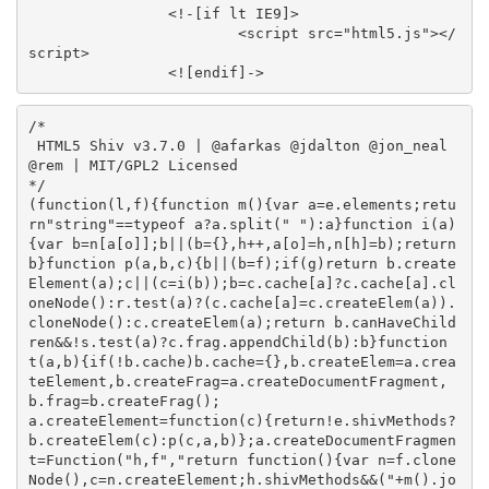
		<!-[if lt IE9]>

			<script src="html5.js"></
script>

/*

 HTML5 Shiv v3.7.0 | @afarkas @jdalton @jon_neal 
@rem | MIT/GPL2 Licensed

*/

(function(l,f){function m(){var a=e.elements;retu
rn"string"==typeof a?a.split(" "):a}function i(a)
{var b=n[a[o]];b||(b={},h++,a[o]=h,n[h]=b);return 
b}function p(a,b,c){b||(b=f);if(g)return b.create
Element(a);c||(c=i(b));b=c.cache[a]?c.cache[a].cl
oneNode():r.test(a)?(c.cache[a]=c.createElem(a)).
cloneNode():c.createElem(a);return b.canHaveChild
ren&&!s.test(a)?c.frag.appendChild(b):b}function 
t(a,b){if(!b.cache)b.cache={},b.createElem=a.crea
teElement,b.createFrag=a.createDocumentFragment,
b.frag=b.createFrag();

a.createElement=function(c){return!e.shivMethods?
b.createElem(c):p(c,a,b)};a.createDocumentFragmen
t=Function("h,f","return function(){var n=f.clone
Node(),c=n.createElement;h.shivMethods&&("+m().jo