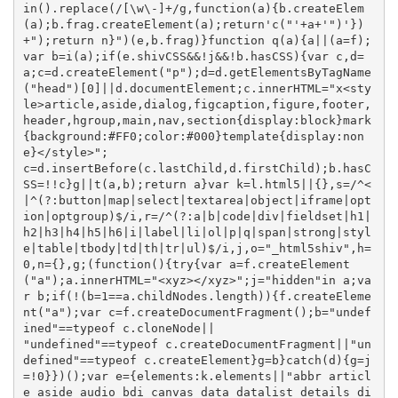
in().replace(/[\w\-]+/g,function(a){b.createElem
(a);b.frag.createElement(a);return'c("'+a+'")'})
+");return n}")(e,b.frag)}function q(a){a||(a=f);
var b=i(a);if(e.shivCSS&&!j&&!b.hasCSS){var c,d=
a;c=d.createElement("p");d=d.getElementsByTagName
("head")[0]||d.documentElement;c.innerHTML="x<sty
le>article,aside,dialog,figcaption,figure,footer,
header,hgroup,main,nav,section{display:block}mark
{background:#FF0;color:#000}template{display:non
e}</style>";

c=d.insertBefore(c.lastChild,d.firstChild);b.hasC
SS=!!c}g||t(a,b);return a}var k=l.html5||{},s=/^<
|^(?:button|map|select|textarea|object|iframe|opt
ion|optgroup)$/i,r=/^(?:a|b|code|div|fieldset|h1|
h2|h3|h4|h5|h6|i|label|li|ol|p|q|span|strong|styl
e|table|tbody|td|th|tr|ul)$/i,j,o="_html5shiv",h=
0,n={},g;(function(){try{var a=f.createElement
("a");a.innerHTML="<xyz></xyz>";j="hidden"in a;va
r b;if(!(b=1==a.childNodes.length)){f.createEleme
nt("a");var c=f.createDocumentFragment();b="undef
ined"==typeof c.cloneNode||

"undefined"==typeof c.createDocumentFragment||"un
defined"==typeof c.createElement}g=b}catch(d){g=j
=!0}})();var e={elements:k.elements||"abbr articl
e aside audio bdi canvas data datalist details di