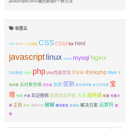
javascriptES6中遍历数组6个新方法
标签云
CSS
html
cos
CSS3
==
===
cli
for
javascript
linux
mysql
Nginx
media
php
think
thinkphp
nodejs
oss
php性能优化
Web
下
宝
区别
云对象存储
加密
载神器
优先级
基本选择器
复合选择器
塔
服务器
忘记密码
数据类型转换
方法
布局
开源
权重
权重计
破解
运算符
正则
解决方案
算
浮动
清除浮动
绝对定位
自适应
面
板