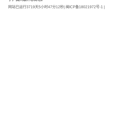
素
网站已运行3719天5小时47分12秒
|
闽ICP备18021972号-1
|
CSS
Media
Queries
Module