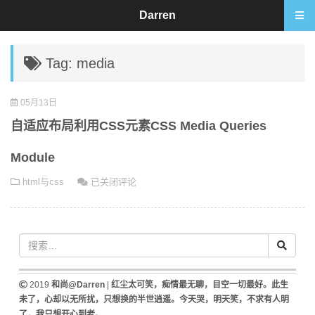
Darren
Tag: media
05月13日
自适应布局利用CSS元素CSS Media Queries
Module
自
html与css
已关闭评论
适
应
布
局
利
用
2019
和尚@Darren
|
红尘太可笑，痴情最无聊，目空一切最好。此生
CSS
未了，心却以无所扰，只想换的半世逍遥。今天哭，明天笑，不求有人明
元
了，我只想开心到老。