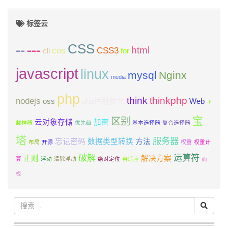
标签云
CSS
html
cos
CSS3
==
===
cli
for
javascript
linux
mysql
Nginx
media
php
think
thinkphp
nodejs
oss
php性能优化
Web
下
宝
区别
云对象存储
加密
载神器
优先级
基本选择器
复合选择器
塔
服务器
忘记密码
数据类型转换
方法
布局
开源
权重
权重计
破解
运算符
正则
解决方案
算
浮动
清除浮动
绝对定位
自适应
面
板