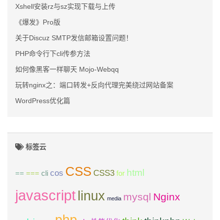
Xshell安装rz与sz实现下载与上传
《爆发》Pro版
关于Discuz SMTP发信邮箱设置问题！
PHP命令行下cli传参方法
如何像黑客一样聊天 Mojo-Webqq
玩转nginx之：端口转发+反向代理完美绕过网站备案
WordPress优化篇
标签云
CSS
html
cos
CSS3
==
===
cli
for
javascript
linux
mysql
Nginx
media