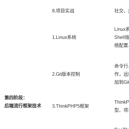
8.项目实战
社交、
Linu
1.Linux系统
She
络配置
命令行
2.Git版本控制
作，远
加到Gi
第四阶段：
Thi
后端流行框架技术
3.ThinkPHP5框架
型、项