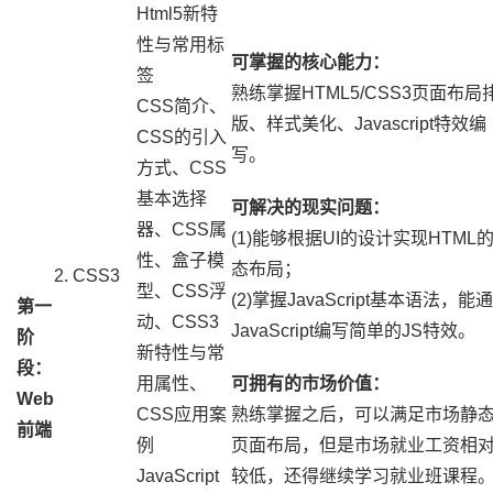
Html5新特
性与常用标
可掌握的核心能力：
签
熟练掌握HTML5/CSS3页面布局
CSS简介、
版、样式美化、Javascript特效编
CSS的引入
写。
方式、CSS
基本选择
可解决的现实问题：
器、CSS属
(1)能够根据UI的设计实现HTML
性、盒子模
态布局；
2. CSS3
型、CSS浮
(2)掌握JavaScript基本语法，能
第一
动、CSS3
JavaScript编写简单的JS特效。
阶
新特性与常
段：
用属性、
可拥有的市场价值：
Web
CSS应用案
熟练掌握之后，可以满足市场静
前端
例
页面布局，但是市场就业工资相
JavaScript
较低，还得继续学习就业班课程