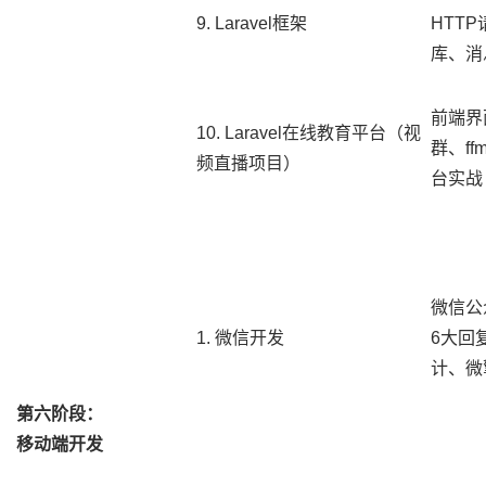
9. Laravel框架
HTTP
库、消
前端界面
10. Laravel在线教育平台（视
群、f
频直播项目）
台实战
微信公
1. 微信开发
6大回
计、微擎
第六阶段：
移动端开发