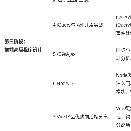
jQue
4.jQuery与插件开发实战
jQue
事件处
第三阶段：
前端高级程序设计
同步与异
5.精通Ajax
理分析
Nod
6.NodeJS
速入门
模块、
Vue
7.VueJS品优购前后端分离
理、钩
分离项