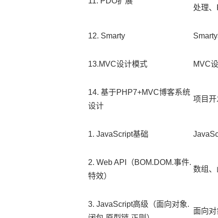
11. PDO扩展
处理、
12. Smarty
Sma
13.MVC设计模式
MVC
14. 基于PHP7+MVC博客系统
项目开
设计
1. JavaScript基础
Java
2. Web API（BOM.DOM.事件.
数组、
特效）
3. JavaScript高级（面向对象.
面向对
闭包.原型链.正则）