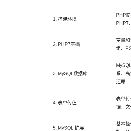
PHP
1. 搭建环境
PHP
变量和
2. PHP7基础
组、P
MyS
3. MySQL数据库
系、高
还原
表单传
4. 表单传值
据、文
基本操
5. MySQLi扩展