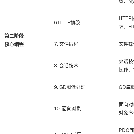
数、M
HTT
6.HTTP协议
求、H
第二阶段：
7. 文件编程
文件操
核心编程
会话技术
8. 会话技术
操作、S
9. GD图像处理
GD库
面向对
10. 面向对象
对象序
PDO简