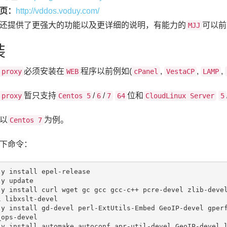
页：
http://vddos.voduy.com/
还提供了更强大的功能以及更详细的说明，有能力的
可以前
MJJ
装
必须安装在
程序以前例如(
,
,
,
 proxy
WEB
cPanel
VestaCP
LAMP
暂只支持
/
/
位和
 proxy
Centos 5
6
7
64
CloudLinux Server
5
以
为例。
Centos 7
下命令：
-y 
install
 epel-
release
-y 
update
-y 
install
 curl wget gc gcc gcc-c++ pcre-devel zlib-deve
 libxslt-devel

-y 
install
 gd-devel perl-ExtUtils-Embed GeoIP-devel gper
ops-devel

-y 
install
 automake autoconf apr-util-devel GeoIP-devel 