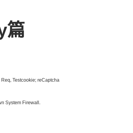
xy篇
 Req, Testcookie; reCaptcha
wn System Firewall.