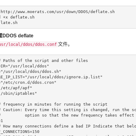
 http://www.moerats.com/usr/down/DDOS/deflate.sh

 +x deflate.sh

DDOS deflate
文件。
usr/local/ddos/ddos.conf
# Paths of the script and other files
IR="/usr/local/ddos"

="/usr/local/ddos/ddos.sh"

RE_IP_LIST="/usr/local/ddos/ignore.ip.list"

="/etc/cron.d/ddos.cron"

/etc/apf/apf"

# frequency in minutes for running the script
# Caution: Every time this setting is changed, run the s
#          option so that the new frequency takes effect
# How many connections define a bad IP Indicate that bel