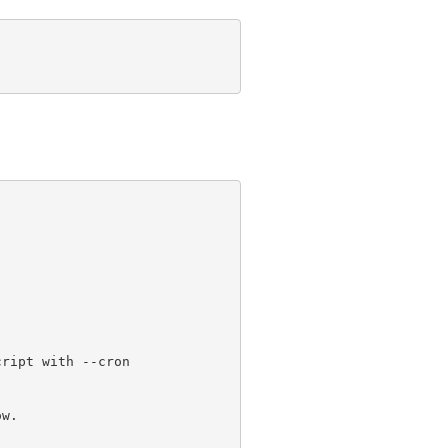
cript with --cron
ow.