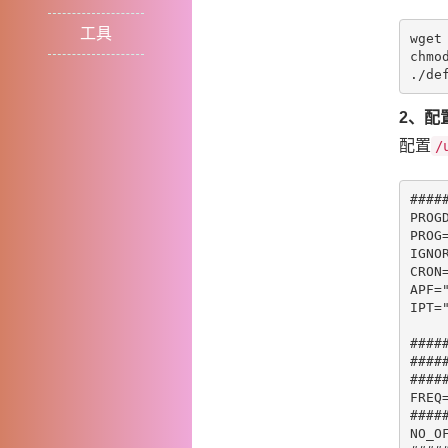
工具
wget
chmod
2、配置
配置
/
#
###
PROGD
PROG
IGNO
CRON
APF="
#
###
#
###
#
###
#
###