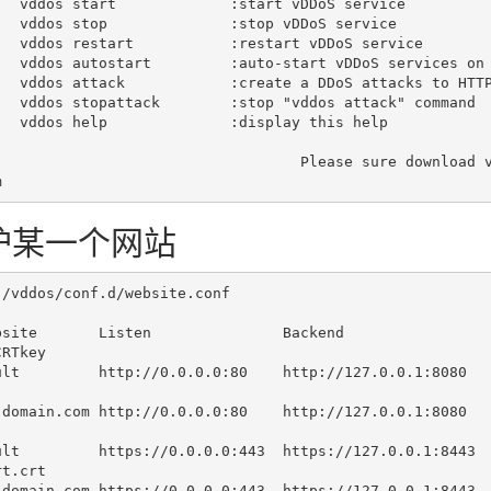
       vddos 
start
             :
start
 vDDoS service

       vddos 
stop
              :
stop
 vDDoS service

rt vDDoS service

       vddos autostart         :
auto
-
start
 vDDoS services 
on
       vddos attack            :
create
 a DDoS attacks 
to
HTT
       vddos stopattack        :
stop
"vddos attack"
 command

       vddos 
help
              :display this 
help
                                       Please sure do
护某一个网站
 /vddos/conf.d/website.conf
bsite       Listen               Backend                  
CRTkey
ult
         http://0.0.0.0:80    http://127.0.0.1:8080  
-domain.com http://0.0.0.0:80    http://127.0.0.1:8080  
ult         https://0.0.0.0:443  https://127.0.0.1:8443 
t.crt

-domain.com https://0.0.0.0:443  https://127.0.0.1:8443 