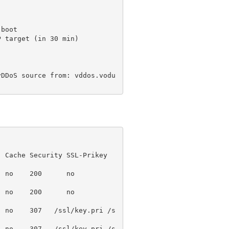
 boot

P
 target (
in
30
min
)

wnload vDDoS 
source
from
: vddos.vodu
Cache Security SSL-Prikey   
  
no
200
no
  
no
200
no
  
no
307
   /ssl/key.pri /s
  
no
307
   /ssl/key.pri /s