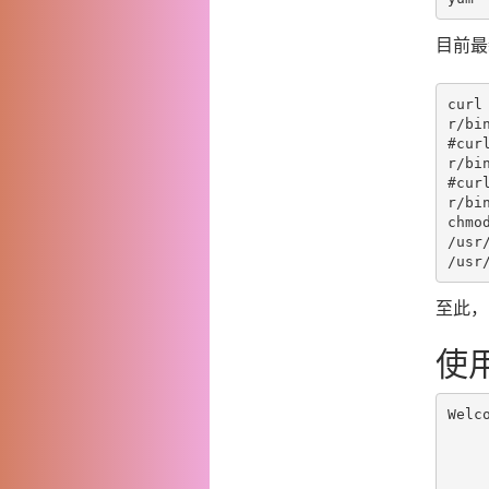
目前最
curl
#
cur
r/bi
#
cur
r/bi
chmod
/usr/
/usr
至此，
使
Welc
           
       vddos setup             :installing vDDoS service for