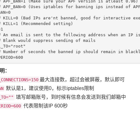
# APF_BAN=1 (Make sure your APF version is atleast 0.96)
# APF_BAN=0 (Uses iptables for banning ips instead of AP
# KILL=0 (Bad IPs are'nt banned, good for interactive ex
# KILL=1 (Recommended setting)
# An email is sent to the following address when an IP i
# Blank would suppress sending of mails
# Number of seconds the banned ip should remain in black
明：
最大连接数，超过会被屏蔽，默认即可
_CONNECTIONS=150
默认是1，建议使用0，标示iptables限制
AN
填写邮箱账号，到时候有信息会发送到我们邮箱中
_TO=""
代表限制该IP 600秒
ERIOD=600