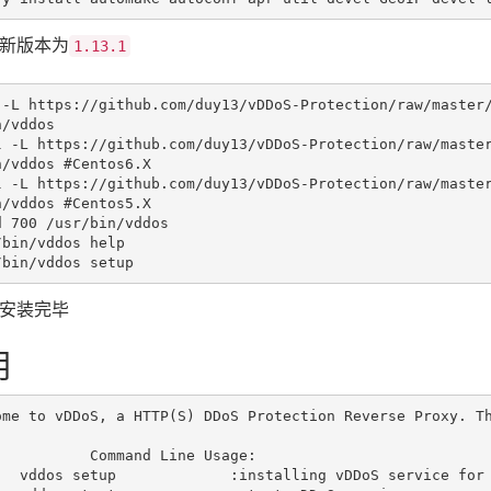
新版本为
1.13.1
 -L https://github.com/duy13/vDDoS-Protection/raw/master
l -L https://github.com/duy13/vDDoS-Protection/raw/maste
n/vddos 
#Centos6.X
l -L https://github.com/duy13/vDDoS-Protection/raw/maste
n/vddos 
#Centos5.X
 700 /usr/bin/vddos

bin/vddos help

/bin/vddos setup
安装完毕
用
ome to vDDoS, a HTTP(S) DDoS Protection Reverse Proxy. Th
    Command Line Usage:

 the first time into /vddos
