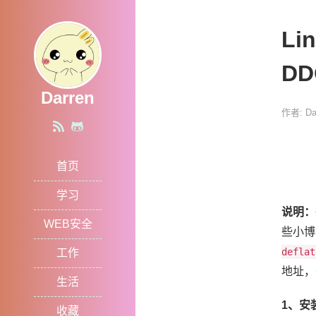
Li
DD
Darren
作者: Da
首页
学习
说明：
WEB安全
些小博
deflat
工作
地址，
生活
1、安装
收藏