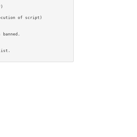
F)
ecution of script)
s banned.
list.