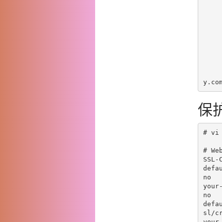
       vddos restart           :resta
保
# vi
# We
SSL-
defa
no
your
no
defa
sl/cr
your