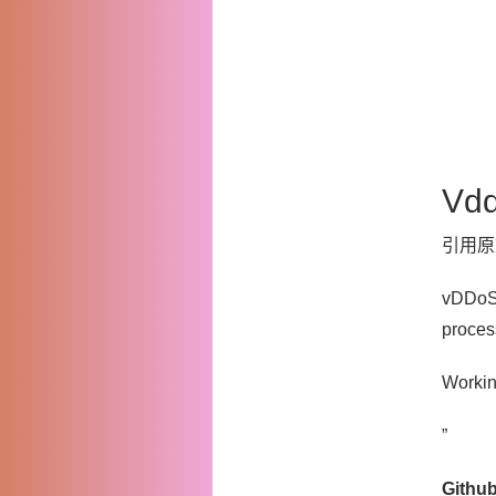
Vd
引用原
vDDoS 
proce
Workin
”
Gith