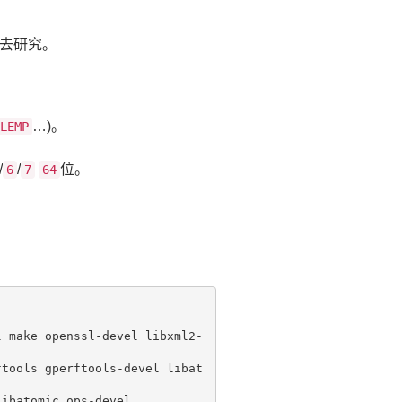
去研究。
…)。
LEMP
/
/
位。
6
7
64
l make openssl-devel libxml2-
ftools gperftools-devel libat
libatomic_ops-devel