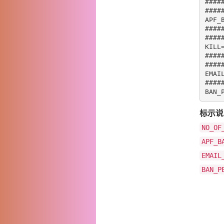
#
###
#
###
#
###
#
###
#
###
#
###
#
###
标示说
NO_OF
APF_B
EMAIL
BAN_P