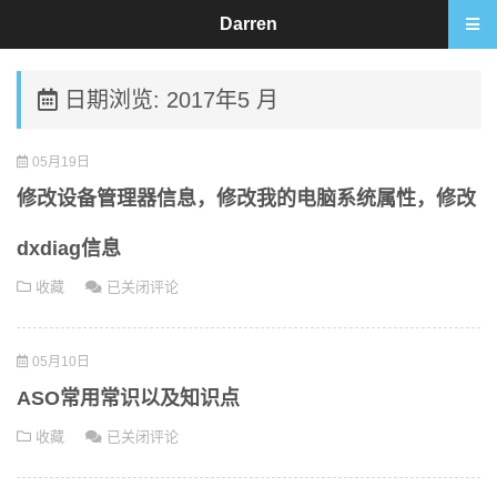
Darren
日期浏览: 2017年5 月
05月19日
修改设备管理器信息，修改我的电脑系统属性，修改
dxdiag信息
修
收藏
已关闭评论
改
设
05月10日
备
管
ASO常用常识以及知识点
理
ASO
收藏
已关闭评论
器
常
信
用
息，