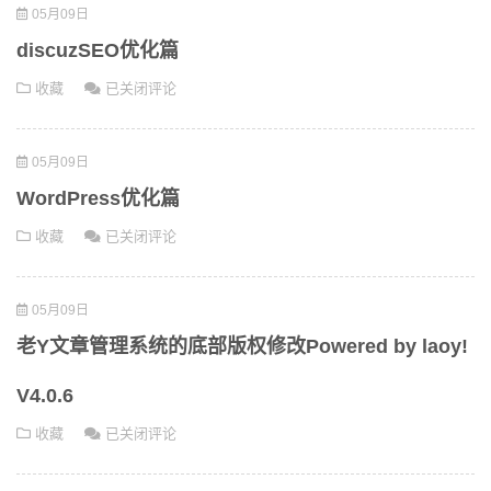
05月09日
常
修
识
改
discuzSEO优化篇
以
我
discuzSEO
收藏
已关闭评论
及
的
优
知
电
化
识
脑
05月09日
篇
点
系
统
WordPress优化篇
属
WordPress
收藏
已关闭评论
性，
优
修
化
改
05月09日
篇
dxdiag
老Y文章管理系统的底部版权修改Powered by laoy!
信
息
V4.0.6
老
收藏
已关闭评论
Y
文