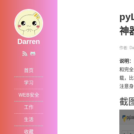
p
神
Darren
作者: Da
说明：
和完全
首页
载，比
学习
注意身
WEB安全
截
工作
生活
收藏