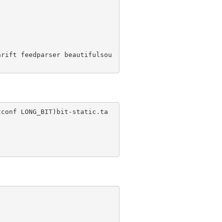
hrift feedparser beautifulsou
tconf LONG_BIT)bit-static.ta