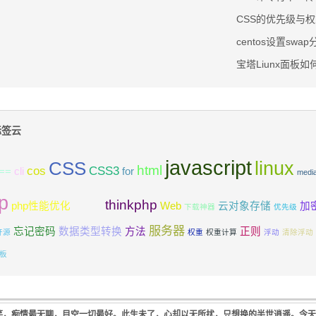
CSS的优先级与
centos设置swap
宝塔Liunx面板
签云
javascript
CSS
linux
html
cos
CSS3
==
cli
for
medi
p
think
thinkphp
php性能优化
Web
云对象存储
加
下载神器
优先级
服务器
忘记密码
数据类型转换
方法
正则
开源
权重
权重计算
浮动
清除浮动
板
笑，痴情最无聊，目空一切最好。此生未了，心却以无所扰，只想换的半世逍遥。今