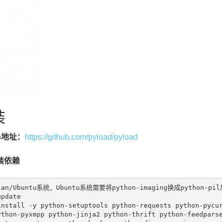
装
ub地址：
https://github.com/pyload/pyload
装依赖
ian/Ubuntu系统，Ubuntu系统需要将python-imaging换成python-p
pdate

install -y python-setuptools python-requests python-pycu
ython-pyxmpp python-jinja2 python-thrift python-feedpars