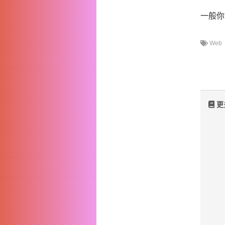
一般你
Web
更