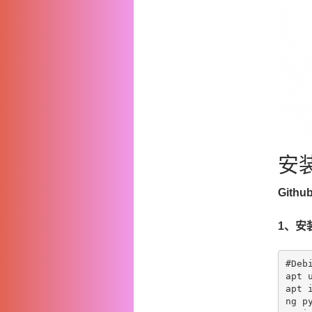
安
Gith
1、安
#Deb
apt
 u
apt 
ng p