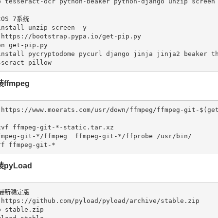
p tesseract-ocr python-beaker python-django unzip screen

tOS 7系统
install unzip screen -y 

 https://bootstrap.pypa.io/get-pip.py

n get-pip.py

install pycryptodome pycurl django jinja jinja2 beaker t
ffmpeg
 https:
//www.moerats.com/usr/down/ffmpeg/ffmpeg-git-$(ge
xvf ffmpeg-git-*-
static
.tar.xz

fmpeg-git-*
/ffmpeg  ffmpeg-git-*/
ffprobe /usr/bin/

pyLoad
最新稳定版
 https://github.com/pyload/pyload/archive/stable.zip

 stable.zip
