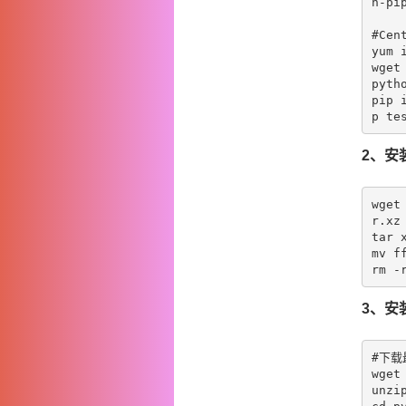
n-pi
#Cen
yum 
wget
pytho
pip 
2、安装
wget
r.xz
tar 
mv f
3、安装
#下载
wget
unzip