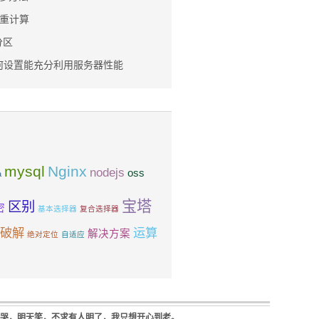
权重计算
分区
如何设置能充分利用服务器性能
mysql
Nginx
nodejs
oss
a
宝塔
区别
密
基本选择器
复合选择器
破解
运算
解决方案
绝对定位
自适应
天哭，明天笑，不求有人明了，我只想开心到老。