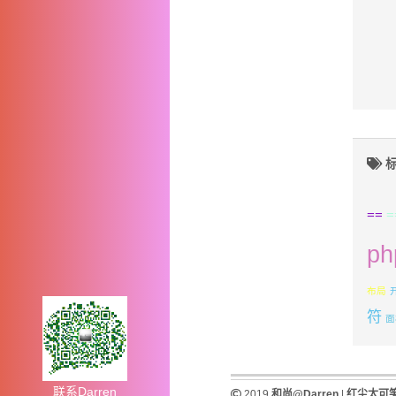
标
==
=
ph
布局
符
面
联系Darren
2019
和尚@Darren
|
红尘太可