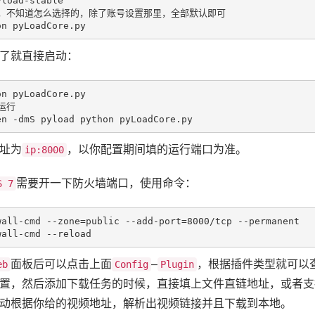
，不知道怎么选择的，除了账号设置那里，全部默认即可
on pyLoadCore.py
了就直接启动：
on
pyLoadCore
.py
en
-dmS
pyload
python
pyLoadCore
.py
址为
，以你配置期间填的运行端口为准。
ip:8000
需要开一下防火墙端口，使用命令：
S 7
wall-cmd 
--zone=public --add-port=8000/tcp --permanent
wall-cmd 
--reload
面板后可以点击上面
–
，根据插件类型就可以
eb
Config
Plugin
置，然后添加下载任务的时候，直接填上文件直链地址，或者支
动根据你给的视频地址，解析出视频链接并且下载到本地。