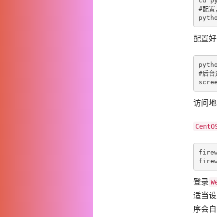
#配置
pyth
配置好
pyth
scre
访问地
CentO
fire
fire
登录
W
适当设
序会自