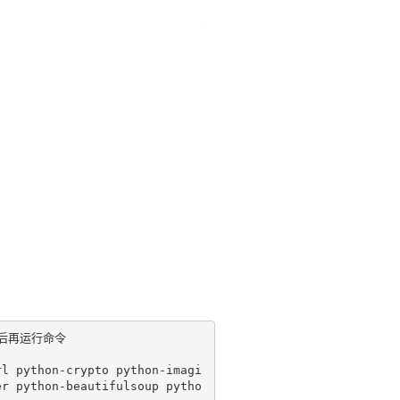
il后再运行命令
rl python-crypto python-imagi
er python-beautifulsoup pytho