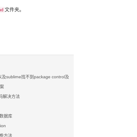
文件夹。
ad
以及sublime找不到package control及安装失败的解决方法
案
l密码解决方法
入数据库
ion
传参方法