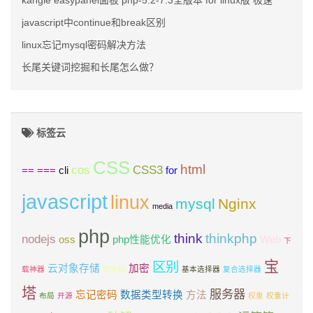
kangle easypanel面板 php-5.2-7.3全版本 for linux版 极速
javascript中continue和break区别
linux忘记mysql密码解决方法
长尾关键词挖掘和长尾怎么做？
标签云
CSS
html
cos
CSS3
==
===
cli
for
javascript
linux
mysql
Nginx
media
php
think
thinkphp
nodejs
oss
php性能优化
Web
下
宝
区别
云对象存储
加密
载神器
优先级
基本选择器
复合选择器
塔
服务器
忘记密码
数据类型转换
方法
布局
开源
权重
权重计