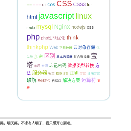
CSS
cos
CSS3
==
===
cli
for
javascript
linux
html
mysql
Nginx
nodejs
oss
media
php
think
php性能优化
thinkphp
Web
云对象存储
下载神器
优
宝
区别
加密
先级
基本选择器
复合选择器
塔
忘记密码
数据类型转换
方
布局
开源
服务器
法
正则
权重
权重计算
浮动
清除浮动
破解
运算符
解决方案
绝对定位
自适应
面
板
天哭，明天笑，不求有人明了，我只想开心到老。