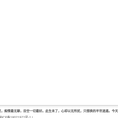
笑，痴情最无聊，目空一切最好。此生未了，心却以无所扰，只想换的半世逍遥。今
闽ICP备18021972号-1
|