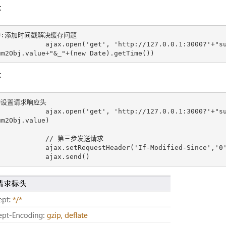
:
:添加时间戳解决缓存问题

'get', 'http://127.0.0.1:3000?'+"sum1="+sum1Obj.value+"&"+"sum2
um2Obj.value+"&_"+(new Date).getTime())
:
设置请求响应头

'get', 'http://127.0.0.1:3000?'+"sum1="+sum1Obj.value+"&"+"sum2
m2Obj.value)

        // 第三步发送请求

ax.setRequestHeader('If-Modified-Since','0')

                ajax.send()