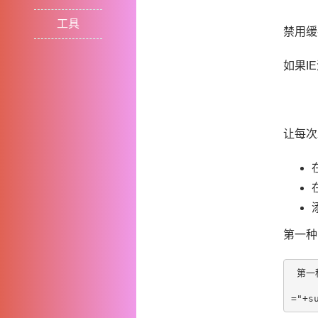
工具
禁用缓
如果I
让每次
第一种
 第一种:添加随机数解决缓存问题

                ajax.open(
="+s