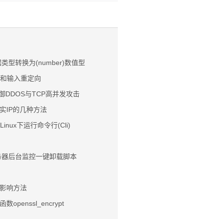
他数据类型转换为(number)数值型
定向和输入重定向
防御DDOS与TCP高并发攻击
实IP的几种方法
Linux下运行命令行(Cli)
务器后台监控一键卸载脚本
来影响方法
openssl_encrypt