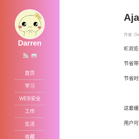
A
作者: Da
Darren
IE浏
节省带
首页
节省时
学习
WEB安全
这套缓
工作
用户可
生活
收藏