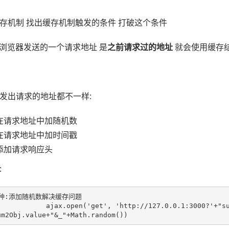
存机制 找出缓存机制触发的条件 打破这个条件
E浏览器发送的一个请求地址 是
之前请求过的地址
就会使用缓存
发出请求的地址都不一样:
在请求地址中加随机数
在请求地址中加时间戳
添加请求响应头
:
'get', 'http://127.0.0.1:3000?'+"sum1="+sum1Obj.value+"&"+"sum2
um2Obj.value+"&_"+Math.random())