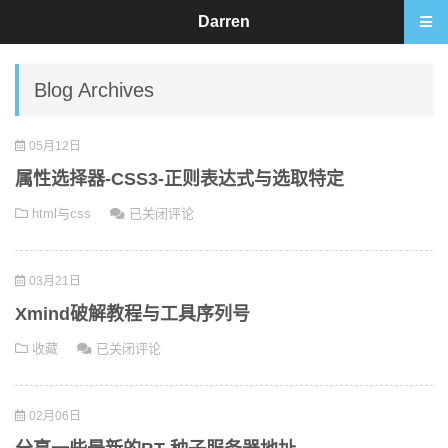
Darren
Blog Archives
05月12日
属性选择器-CSS3-正则表达式与选取特定
属
html与css
已关闭评论
性
选
03月21日
择
器-
Xmind破解教程与工具序列号
CSS3-
Xmind
收藏
已关闭评论
正
破
则
解
表
02月06日
教
达
程
式