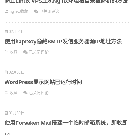
防止Linux VPS主机Nginx环境根目录被解析的方法
用
链
防
nginx
,
收藏
已关闭评论
的
路
止
Hosts
情
Linux
况
02月01日
VPS
（什
主
么
使用haprxoy隐藏SMTP发信服务器源IP地址方法
机
是
使
收藏
已关闭评论
Nginx
ChinaNet,CN2,GT,GIA）
用
环
haprxoy
境
02月01日
隐
根
藏
目
WordPress显示网站已运行时间
SMTP
录
WordPress
收藏
已关闭评论
发
被
显
信
解
示
服
析
01月30日
网
务
的
站
器
方
使用Forsaken Mail搭建一个临时邮箱系统，即收即
已
源
法
运
IP