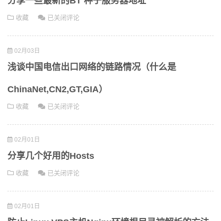
分享一些最新的BT 种子服务器地址
与
与
分
收藏
已关闭评论
工
选
享
具
取
一
序
特
02月03日
些
列
定
最
号
浅谈中国电信出口网络的链路情况（什么是
新
的
ChinaNet,CN2,GT,GIA）
BT
浅
收藏
已关闭评论
种
谈
子
中
服
02月01日
国
务
电
器
分享几个好用的Hosts
信
地
分
收藏
已关闭评论
出
址
享
口
几
网
02月01日
个
络
好
的