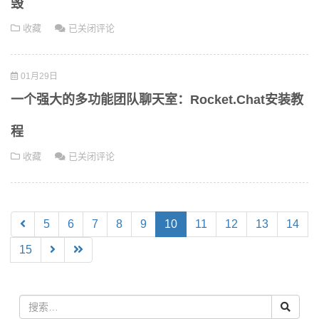
毁
行
地
使
收藏
已关闭评论
时
址
用
间
方
Forsaken
法
01月29日
Mail
搭
一个强大的多功能团队聊天室：Rocket.Chat安装教
建
一
程
个
一
收藏
已关闭评论
临
个
时
强
邮
大
箱
的
(current)
5
6
7
8
9
10
11
12
13
14
系
多
统，
15
功
即
能
收
团
即
队
毁