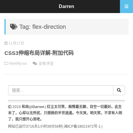
Darren
Tag: flex-direction
11月17日
CSS3伸缩布局详解-附加代码
html与css
没有评论
2019
和尚@Darren
|
红尘太可笑，痴情最无聊，目空一切最好。此生
未了，心却以无所扰，只想换的半世逍遥。今天哭，明天笑，不求有人明
了，我只想开心到老。
网站已运行3716天1小时39分56秒
|
闽ICP备18021972号-1
|