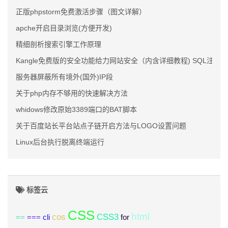
正版phpstorm免费激活步骤（图文详解）
apche开启目录浏览(方便开发)
精细剖析搜索引擎工作原理
Kangle免费版的安全功能给力网站安全（内含详细教程) SQL注入
服务器屏蔽所有境外(国外)IP段
关于php内存不够用的快速解决方法
whidows修改原始3389端口的BAT脚本
关于百度站长平台站点子链开启方法与LOGO设置问题
Linux后台执行脱离终端运行
标签云
CSS
html
cos
CSS3
==
===
cli
for