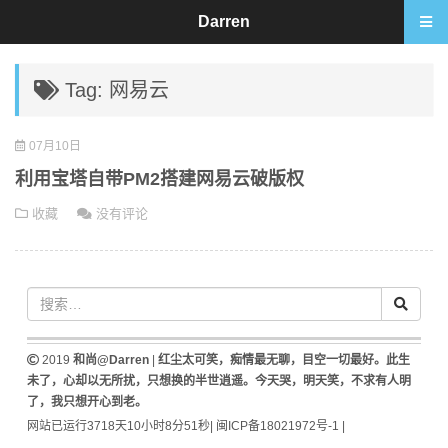
Darren
Tag: 网易云
07月10日
利用宝塔自带PM2搭建网易云破版权
收藏
没有评论
2019
和尚@Darren
|
红尘太可笑，痴情最无聊，目空一切最好。此生
未了，心却以无所扰，只想换的半世逍遥。今天哭，明天笑，不求有人明
了，我只想开心到老。
网站已运行3718天10小时8分51秒
|
闽ICP备18021972号-1
|