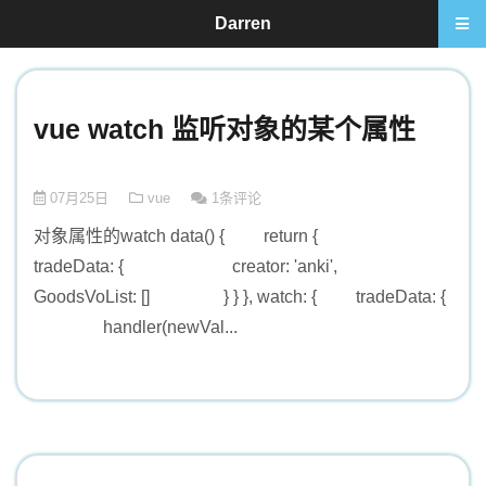
Darren
vue watch 监听对象的某个属性
07月25日
vue
1条评论
对象属性的watch data() { return {
tradeData: { creator: 'anki',
GoodsVoList: [] } } }, watch: { tradeData: {
handler(newVal...